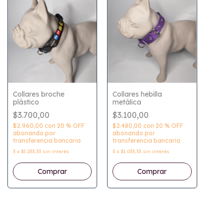
Collares broche
Collares hebilla
plástico
metálica
$3.700,00
$3.100,00
$2.960,00
con
20 % OFF
$2.480,00
con
20 % OFF
abonando por
abonando por
transferencia bancaria
transferencia bancaria
3
x
$1.233,33
sin interés
3
x
$1.033,33
sin interés
Comprar
Comprar