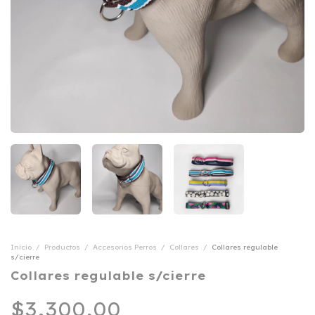
Inicio
/
Productos
/
Accesorios Perros
/
Collares
/
Collares regulable
s/cierre
Collares regulable s/cierre
$3.300,00