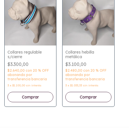
Collares regulable
Collares hebilla
s/cierre
metálica
$3.300,00
$3.100,00
$2.640,00
con
20 % OFF
$2.480,00
con
20 % OFF
abonando por
abonando por
transferencia bancaria
transferencia bancaria
3
x
$1.100,00
sin interés
3
x
$1.033,33
sin interés
Comprar
Comprar