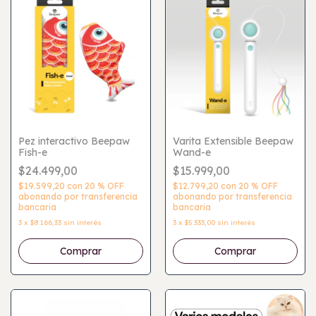
Pez interactivo Beepaw
Varita Extensible Beepaw
Fish-e
Wand-e
$24.499,00
$15.999,00
$19.599,20
con
20 % OFF
$12.799,20
con
20 % OFF
abonando por transferencia
abonando por transferencia
bancaria
bancaria
3
x
$8.166,33
sin interés
3
x
$5.333,00
sin interés
Comprar
Comprar