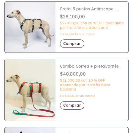
Pretal 3 puntos Antiescape -
(ideal Galgos)
$28.100,00
$22.480,00
con
20 % OFF abonando
por transferencia bancaria
3
x
$9.366,67
sin interés
Comprar
Combo Correa + pretal/arnés
antiescape 3 puntos (ideal
$40.000,00
Galgos)
$32.000,00
con
20 % OFF
abonando por transferencia
bancaria
3
x
$13.333,33
sin interés
Comprar