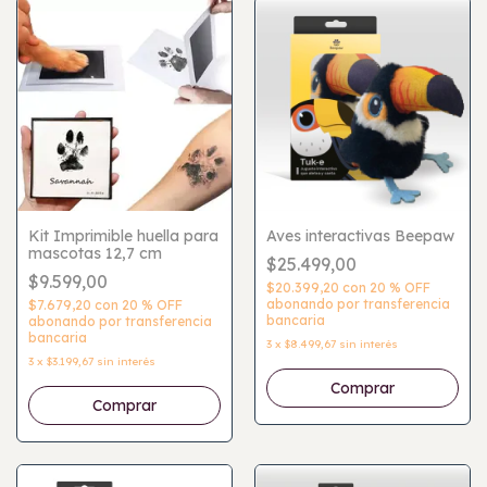
Kit Imprimible huella para
Aves interactivas Beepaw
mascotas 12,7 cm
$25.499,00
$9.599,00
$20.399,20
con
20 % OFF
abonando por transferencia
$7.679,20
con
20 % OFF
bancaria
abonando por transferencia
bancaria
3
x
$8.499,67
sin interés
3
x
$3.199,67
sin interés
Comprar