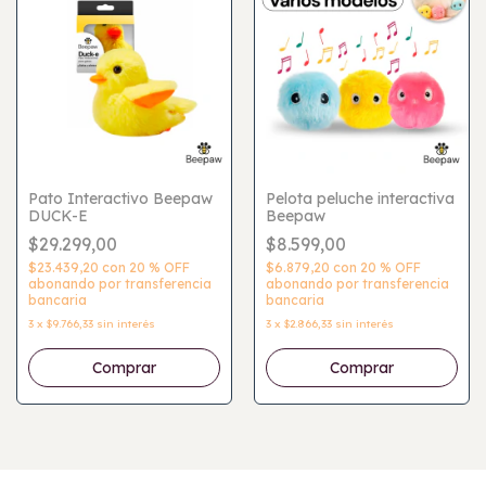
Pato Interactivo Beepaw
Pelota peluche interactiva
DUCK-E
Beepaw
$29.299,00
$8.599,00
$23.439,20
con
20 % OFF
$6.879,20
con
20 % OFF
abonando por transferencia
abonando por transferencia
bancaria
bancaria
3
x
$9.766,33
sin interés
3
x
$2.866,33
sin interés
Comprar